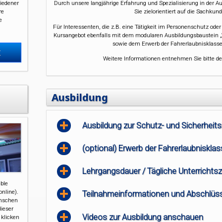
iedener
Durch unsere langjährige Erfahrung und Spezialisierung in der Au
re
Sie zielorientiert auf die Sachkun
e
Für Interessenten, die z.B. eine Tätigkeit im Personenschutz oder
Kursangebot ebenfalls mit dem modularen Ausbildungsbaustein 
sowie dem Erwerb der Fahrerlaubnisklasse
t
Weitere Informationen entnehmen Sie bitte de
Ausbildung
Ausbildung zur Schutz- und Sicherheits
(optional) Erwerb der Fahrerlaubnisklas
Lehrgangsdauer / Tägliche Unterrichtsz
ible
nline).
Teilnahmeinformationen und Abschlüs
enschen
dieser
Videos zur Ausbildung anschauen
 klicken