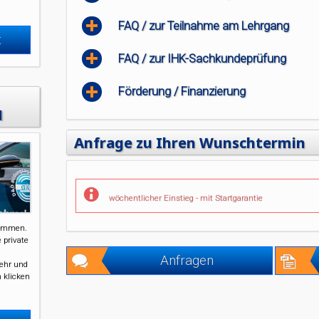
FAQ / zur Teilnahme am Lehrgang
t
FAQ / zur IHK-Sachkundeprüfung
Förderung / Finanzierung
H
Anfrage zu Ihren Wunschtermin
wöchentlicher Einstieg - mit Startgarantie
kommen.
 private
Anfragen
kehr und
n klicken