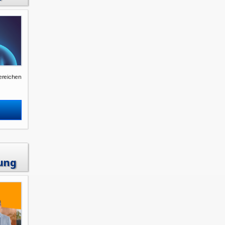
ereichen
ung