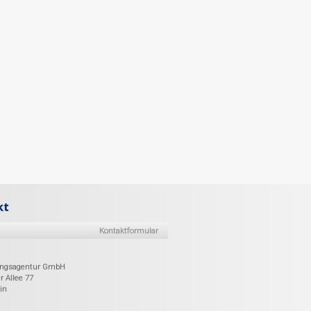
kt
Kontaktformular
ungsagentur GmbH
r Allee 77
in