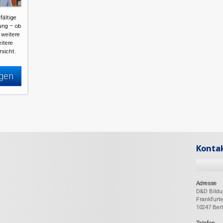
fältige
ung – ob
 weitere
eitere
rsicht.
igen
Konta
Adresse
D&D Bild
Frankfurte
10247 Berl