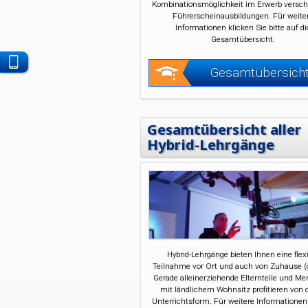
Kombinationsmöglichkeit im Erwerb versch
Führerscheinausbildungen. Für weite
Informationen klicken Sie bitte auf di
Gesamtübersicht.
Kontaktieren
Gesamtübersich
Sie
uns
per
Gesamtübersicht aller
WhatsApp
Hybrid-Lehrgänge
Hybrid-Lehrgänge bieten Ihnen eine flex
Teilnahme vor Ort und auch von Zuhause (o
Gerade alleinerziehende Elternteile und M
mit ländlichem Wohnsitz profitieren von 
Unterrichtsform. Für weitere Informationen