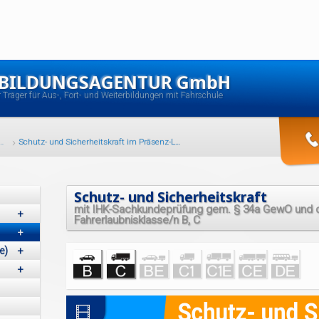
 BILDUNGSAGENTUR GmbH
er Träger für Aus-, Fort- und Weiterbildungen mit Fahrschule
icht unserer Präsenz-Lehrgänge
Schutz- und Sicherheitskraft im Präsenz-Lehrgang
Schutz- und Sicherheitskraft
mit IHK-Sachkundeprüfung gem. § 34a GewO und o
+
Fahrerlaubnisklasse/n B, C
+
e)
+
+