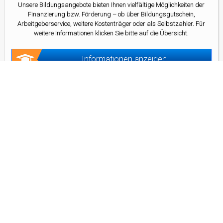
Unsere Bildungsangebote bieten Ihnen vielfältige Möglichkeiten der
Finanzierung bzw. Förderung – ob über Bildungsgutschein,
Arbeitgeberservice, weitere Kostenträger oder als Selbstzahler. Für
weitere Informationen klicken Sie bitte auf die Übersicht.
Informationen anzeigen
Kontakt
Kontaktformular
Adresse
D&D Bildungsagentur GmbH
Frankfurter Allee 77
10247 Berlin
Telefon
(030) 311 65 291