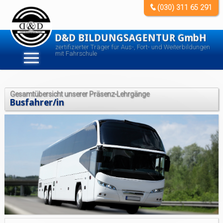
(030) 311 65 291
D&D BILDUNGSAGENTUR GmbH
zertifizierter Träger für Aus-, Fort- und Weiterbildungen
mit Fahrschule
Gesamtübersicht unserer Präsenz-Lehrgänge
Busfahrer/in