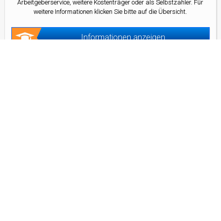
Arbeitgeberservice, weitere Kostenträger oder als Selbstzahler. Für
weitere Informationen klicken Sie bitte auf die Übersicht.
Informationen anzeigen
Kontakt
Kontaktformular
Adresse
D&D Bildungsagentur GmbH
Frankfurter Allee 77
10247 Berlin
Telefon
(030) 311 65 291