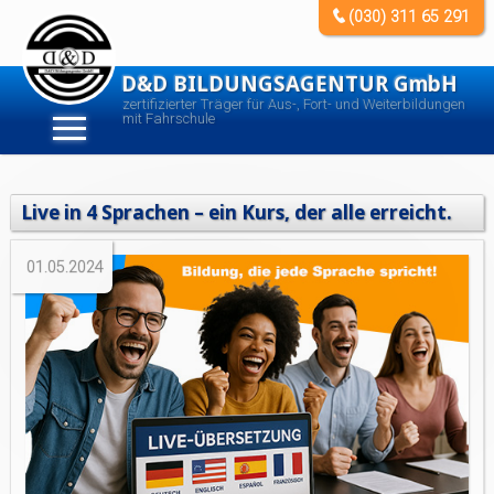
(030) 311 65 291
D&D BILDUNGSAGENTUR GmbH
zertifizierter Träger für Aus-, Fort- und Weiterbildungen
mit Fahrschule
Live in 4 Sprachen – ein Kurs, der alle erreicht.
01.05.2024