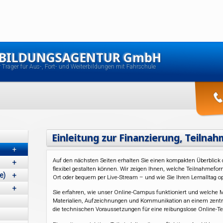
 BILDUNGSAGENTUR GmbH
er Träger für Aus-, Fort- und Weiterbildungen mit Fahrschule
Einleitung zur Finanzierung, Teilna
+
Auf den nächsten Seiten erhalten Sie einen kompakten Überblick d
+
flexibel gestalten können. Wir zeigen Ihnen, welche Teilnahmefo
e)
+
Ort oder bequem per Live-Stream – und wie Sie Ihren Lernalltag op
+
Sie erfahren, wie unser Online-Campus funktioniert und welche Mö
Materialien, Aufzeichnungen und Kommunikation an einem zentra
die technischen Voraussetzungen für eine reibungslose Online-Tei