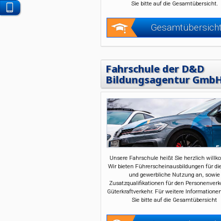
Sie bitte auf die Gesamtübersicht.
Kontaktieren
Sie
Gesamtübersich
uns
per
WhatsApp
Fahrschule der D&D
Bildungsagentur Gmb
Unsere Fahrschule heißt Sie herzlich will
Wir bieten Führerscheinausbildungen für die
und gewerbliche Nutzung an, sowie
Zusatzqualifikationen für den Personenver
Güterkraftverkehr. Für weitere Informatione
Sie bitte auf die Gesamtübersicht