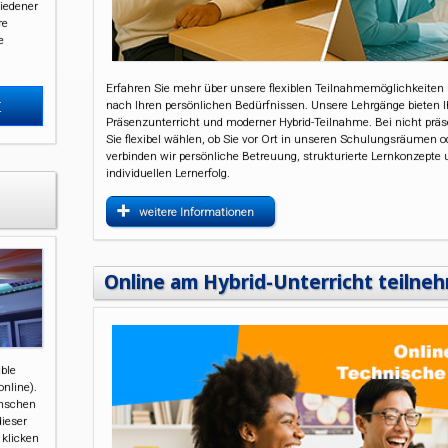
iedener
re
e
Erfahren Sie mehr über unsere flexiblen Teilnahmemöglichkeiten 
t
nach Ihren persönlichen Bedürfnissen. Unsere Lehrgänge bieten 
Präsenzunterricht und moderner Hybrid-Teilnahme. Bei nicht prä
Sie flexibel wählen, ob Sie vor Ort in unseren Schulungsräumen o
verbinden wir persönliche Betreuung, strukturierte Lernkonzepte u
individuellen Lernerfolg.
weitere Informationen
Online am Hybrid-Unterricht teilne
ible
nline).
enschen
dieser
 klicken