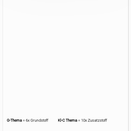
G-Thema
= 6x Grundstoff
Kl-C Thema
= 10x Zusatzstoff