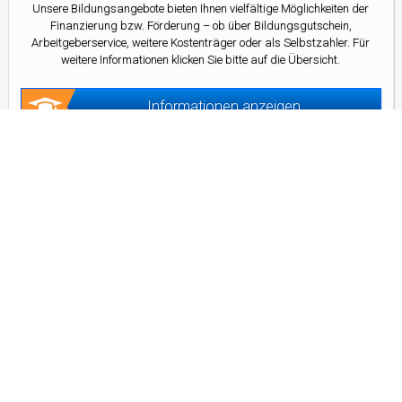
Unsere Bildungsangebote bieten Ihnen vielfältige Möglichkeiten der
Finanzierung bzw. Förderung – ob über Bildungsgutschein,
Arbeitgeberservice, weitere Kostenträger oder als Selbstzahler. Für
weitere Informationen klicken Sie bitte auf die Übersicht.
Informationen anzeigen
Kontakt
Kontaktformular
Adresse
D&D Bildungsagentur GmbH
Frankfurter Allee 77
10247 Berlin
Telefon
(030) 311 65 291