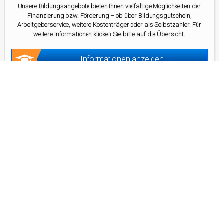
Unsere Bildungsangebote bieten Ihnen vielfältige Möglichkeiten der
Finanzierung bzw. Förderung – ob über Bildungsgutschein,
Arbeitgeberservice, weitere Kostenträger oder als Selbstzahler. Für
weitere Informationen klicken Sie bitte auf die Übersicht.
Informationen anzeigen
Kontakt
Kontaktformular
Adresse
D&D Bildungsagentur GmbH
Frankfurter Allee 77
10247 Berlin
Telefon
(030) 311 65 291