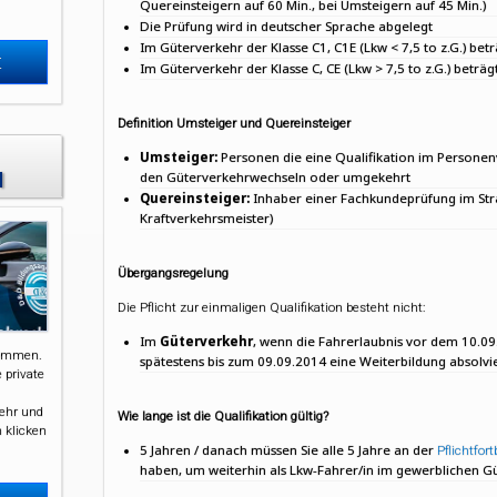
Quereinsteigern auf 60 Min., bei Umsteigern auf 45 Min.)
Die Prüfung wird in deutscher Sprache abgelegt
Im Güterverkehr der Klasse C1, C1E (Lkw < 7,5 to z.G.) bet
t
Im Güterverkehr der Klasse C, CE (Lkw > 7,5 to z.G.) beträg
Definition Umsteiger und Quereinsteiger
Umsteiger:
Personen die eine Qualifikation im
Personen
H
den
Güterverkehr
wechseln oder umgekehrt
Quereinsteiger:
Inhaber einer Fachkundeprüfung im Stra
Kraftverkehrsmeister)
Übergangsregelung
Die Pflicht zur einmaligen Qualifikation besteht nicht:
Im
Güterverkehr
, wenn die Fahrerlaubnis vor dem 10.
kommen.
spätestens bis zum 09.09.2014 eine Weiterbildung absolv
 private
kehr und
Wie lange ist die Qualifikation gültig?
n klicken
5 Jahren / danach müssen Sie alle 5 Jahre an der
Pflichtfor
haben, um weiterhin als Lkw-Fahrer/in im gewerblichen Güte