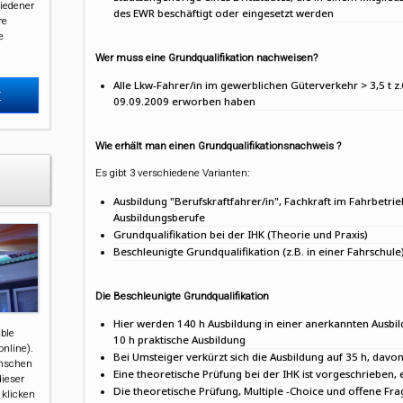
iedener
des EWR beschäftigt oder eingesetzt werden
re
e
Wer muss eine Grundqualifikation nachweisen?
Alle Lkw-Fahrer/in im gewerblichen Güterverkehr > 3,5 t z
t
09.09.2009 erworben haben
Wie erhält man einen Grundqualifikationsnachweis ?
Es gibt 3 verschiedene Varianten:
Ausbildung "Berufskraftfahrer/in", Fachkraft im Fahrbetr
Ausbildungsberufe
Grundqualifikation bei der IHK (Theorie und Praxis)
Beschleunigte Grundqualifikation (z.B. in einer Fahrschule
Die Beschleunigte Grundqualifikation
Hier werden 140 h Ausbildung in einer anerkannten Ausbi
ible
10 h praktische Ausbildung
nline).
Bei Umsteiger verkürzt sich die Ausbildung auf 35 h, davon
enschen
Eine theoretische Prüfung bei der IHK ist vorgeschrieben, 
dieser
Die theoretische Prüfung, Multiple -Choice und offene Fr
 klicken