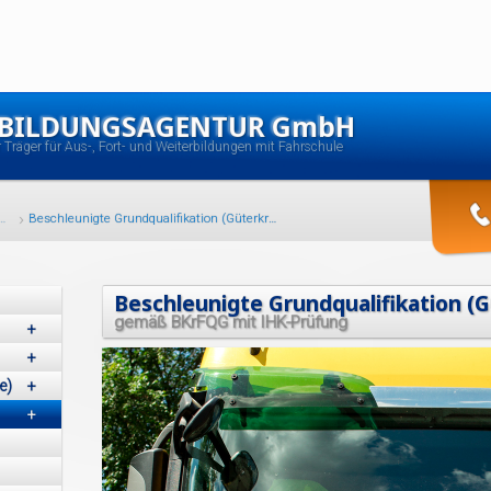
 BILDUNGSAGENTUR GmbH
er Träger für Aus-, Fort- und Weiterbildungen mit Fahrschule
scheinausbildungen / berufliche Qualifizierungen
Beschleunigte Grundqualifikation (Güterkraftverkehr) gemäß BKrFQG mit IHK-Prüfung
Beschleunigte Grundqualifikation (
gemäß BKrFQG mit IHK-Prüfung
+
+
e)
+
+