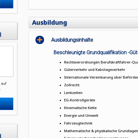
t
Ausbildung
H
Ausbildungsinhalte
Beschleunigte Grundqualifikation -Güt
Rechtsverordnungen Berufskraftfahrer-Qua
Güterverkehr und Kabotageverkehr
Internationale Vereinbarung über Beförder
 auf
Zollrecht
.
Lenkzeiten
EG-Kontrollgeräte
Kinematische Kette
Energie und Umwelt
Fahrzeugtechnik
Mathematische & physikalische Grundlage
H