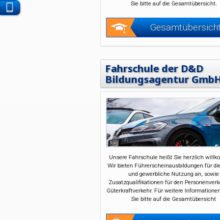
Sie bitte auf die Gesamtübersicht.
Kontaktieren
Sie
Gesamtübersich
uns
per
WhatsApp
Fahrschule der D&D
Bildungsagentur Gmb
Unsere Fahrschule heißt Sie herzlich will
Wir bieten Führerscheinausbildungen für die
und gewerbliche Nutzung an, sowie
Zusatzqualifikationen für den Personenver
Güterkraftverkehr. Für weitere Informatione
Sie bitte auf die Gesamtübersicht